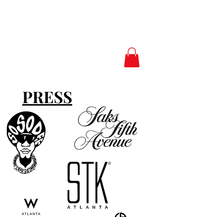
Love.Peace.Luxur
y
PRESS